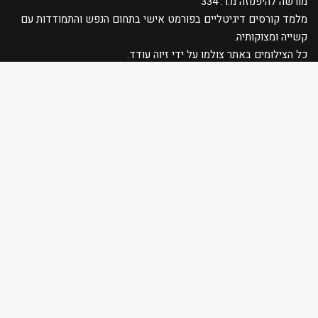
מורשה להיפנוזה מ.ר. 334
מלמד קורסים דיגיטליים בפורמט אישי בתחום הנפש והתמודדות עם
קשייה ומצוקותיה.
כל הצילומים באתר צולמו על ידי זיוה עודד.
יצירת קשר
וואטסאפ 0525220999
odedmevorach@gmail.com