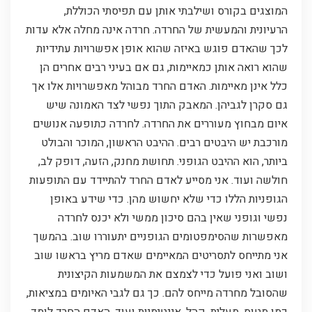
המוצגים בקורס ושילבתי אותן עם תפיסתי הכוללת,
הרעיונית והמעשית של החרדה. חרדה אינה מחלה אלא עדות
לכך שהאדם פוגש באיזה שהוא אופן אפשרויות עתידיות
שהוא רואה אותן כמאיימות, גם אם בעיני רבים אחרים הן
כלל אינן מאיימות. האדם החרד מבוהל מאפשרויות אלו אך
גם סקרן לגביהן. המאבק התוך נפשי לצד האמונה שיש
איום מבחוץ מעוררים את החרדה. לחרדה כתופעה אנושים
מורכבת יש היבטים רבים. ההיבט הראשון, המוכר והבולט
ביותר, הוא ההיבט הגופני. תחושת מחנק, הזעה, דופק לב,
חולשה ועוד. אני מסייע לאדם החרד להתיידד עם התופעות
הגופניות הללו כדי שלא יחשוש מהן. כדי שידע באופן
נפשי וגופני שאין בהם סיכון ממשי ולא יכנס לחרדה
מאפשרות שהסימפטומים הגופניים יתעוררו שוב. בהמשך
אני מתייחס לתסריטים המאיימים שאדם מריץ בראשו שוב
ושוב ואני פועל כדי לצמצם את המשמעות הקיצונית
שהסובל מחרדה מייחס להם. כך גם לגבי האיומים במציאות,
כמו מטוס, מעלית, קהל, אינטימיות ועוד. האדם החרד לומד